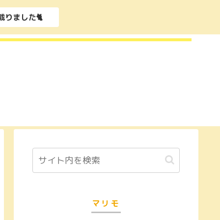
載りました🐈
マリモ