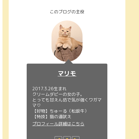
このブログの主役
マリモ
2017.3.26生まれ
クリームダビーの女の子。
とっても甘えん坊で気が強くワガマ
マ♡
【好物】ちゅーる（松坂牛）
【特技】猫の遠吠え
プロフィール詳細はこちら