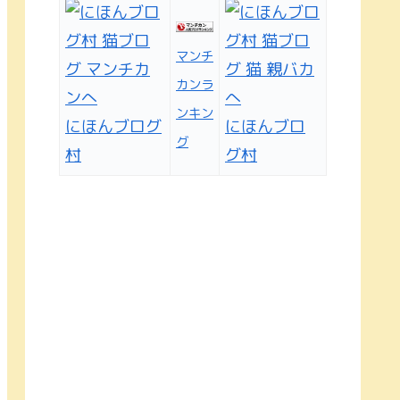
マンチ
カンラ
ンキン
にほんブログ
にほんブロ
グ
村
グ村