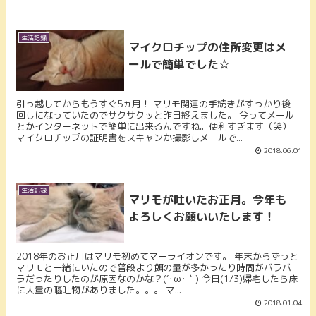
生活記録
マイクロチップの住所変更はメ
ールで簡単でした☆
引っ越してからもうすぐ5ヵ月！ マリモ関連の手続きがすっかり後
回しになっていたのでサクサクッと昨日終えました。 今ってメール
とかインターネットで簡単に出来るんですね。便利すぎます（笑）
マイクロチップの証明書をスキャンか撮影しメールで...
2018.06.01
生活記録
マリモが吐いたお正月。今年も
よろしくお願いいたします！
2018年のお正月はマリモ初めてマーライオンです。 年末からずっと
マリモと一緒にいたので普段より餌の量が多かったり時間がバラバ
ラだったりしたのが原因なのかな？(´･ω･｀) 今日(1/3)帰宅したら床
に大量の嘔吐物がありました。。。 マ...
2018.01.04