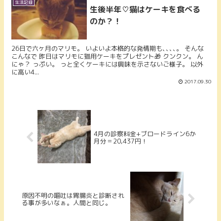
生活記録
生後半年♡猫はケーキを食べる
のか？！
26日で六ヶ月のマリモ。 いよいよ本格的な発情期も､､､､。 そんな
こんなで 昨日はマリモに猫用ケーキをプレゼント🎁 クンクン。 ん
にゃ？ っぷい。 っと全くケーキには興味を示さないご様子。 以外
に高い4...
2017.09.30
4月の診察料金+ブロードライン6か
月分＝20,437円！
原因不明の嘔吐は胃腸炎と診断され
る事が多いなぁ。人間と同じ。