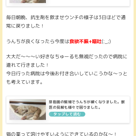
毎日朝晩、抗生剤を飲ませウンチの様子は3日ほどで通
常に戻りました！
うんちが良くなったら今度は
食欲不振+嘔吐
(:_;)
大大だ～～～い好きなちゅーるも無視だったので病院に
連れて行きました！
今日行った病院は今後お付き合いしていこうかな～っと
も考えています。
芽胞菌の繁殖でうんちが緩くなりました。獣
医の見解も様々で困りました。
猫の薬って溶けやすいようにできているのかな～！