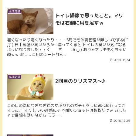
生活記録
トイレ掃除で思ったこと。マリ
モは右側に用を足すｗ
暑くなったり寒くなったり・・・5月でも体調管理が難しいですね( ﾟ
Дﾟ) 日中気温が高いからか…帰ってくると トイレの臭いが気になる
ようになりました・・く さ い(;_:) ありゃマリモもくちゃい
顔ｗｗ おしっこ用のシートなん...
2018.05.24
生活記録
2回目のクリスマス～♪
この日の為にわざわざ猫のかぶりものガチャをしに都心に行ってき
ました。 まりも いい迷惑にゃ 可愛いショットは数枚だけｗ おもち
ゃで目線を誘いながら ミラー...
2018.12.25