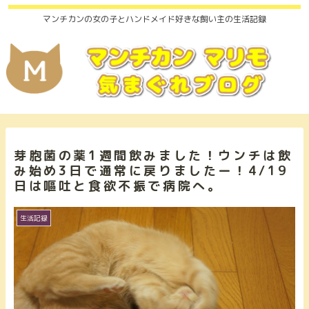
マンチカンの女の子とハンドメイド好きな飼い主の生活記録
芽胞菌の薬1週間飲みました！ウンチは飲
み始め3日で通常に戻りましたー！4/19
日は嘔吐と食欲不振で病院へ。
生活記録