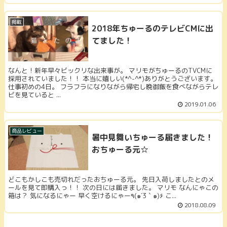
掲載
2018年ちゅーるのテレビCMに出
てました！
なんと！新年早々ビックリな出来事が。 マリモがちゅーるのTVCMに
採用されていました！！ 本当に嬉しい(*^-^*)ありがとうございます。
仕事初めの4日。 フラフラになりながら帰宅し晩御飯を食べながらテレ
ビを見ていると ...
2019.01.06
商品レビュー
暑中見舞いちゅーる届きました！
おちゅーる元☆
どこもかしこも売切れだったおちゅーる元。 先日入荷しましたとのメ
ールを見て即購入っ！！ 次の日には届きました。 マリモ なんにゃこの
箱は？ 気になるにゃー 早く空けるにゃー٩(๑´3｀๑)۶ こ...
2018.08.09