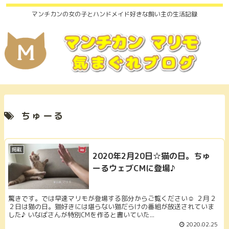
マンチカンの女の子とハンドメイド好きな飼い主の生活記録
ちゅーる
掲載
2020年2月20日☆猫の日。ちゅ
ーるウェブCMに登場♪
驚きです。では早速マリモが登場する部分からご覧ください☺️ ２月２
２日は猫の日。猫好きには堪らない猫だらけの番組が放送されていま
した♪ いなばさんが特別CMを作ると書いていた...
2020.02.25