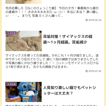
先月応募した【ねこのひょっこり展】 今日の夕方！事務局から展示
の連絡が！！！ おおおおおおおΣ(･ω･ﾉ)ﾉ！ 本当に本当？ 凄い嬉し
い・・・。 まりも 写真 たくさん撮って...
2019.02.24
生活記録
耳垢対策！ザイマックスの経
過〜1ヶ月経過。耳垢減少
ザイマックスを使っての耳掃除。かれこれ１ヶ月が経ちました。 途
中サボったり忘れてたりして 週に１回の掃除ではありませんでした
が写真の様にかなり減りました！！ コットンもザイマックスだけな
ら1枚で済みます。 元々もの病院では生まれ...
2019.07.26
生活記録
人見知り激しい猫でもペットシ
ッターは大丈夫？