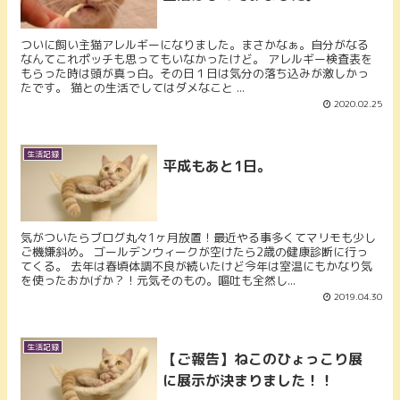
ついに飼い主猫アレルギーになりました。まさかなぁ。自分がなる
なんてこれポッチも思ってもいなかったけど。 アレルギー検査表を
もらった時は頭が真っ白。その日１日は気分の落ち込みが激しかっ
たです。 猫との生活でしてはダメなこと ...
2020.02.25
生活記録
平成もあと1日。
気がついたらブログ丸々1ヶ月放置！最近やる事多くてマリモも少し
ご機嫌斜め。 ゴールデンウィークが空けたら2歳の健康診断に行っ
てくる。 去年は春頃体調不良が続いたけど今年は室温にもかなり気
を使ったおかげか？！元気そのもの。嘔吐も全然し...
2019.04.30
生活記録
【ご報告】ねこのひょっこり展
に展示が決まりました！！