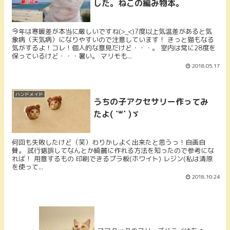
した。ねこの編み物本。
今年は寒暖差が本当に厳しいですね(>_<)7度以上気温差があると気
象病（天気病）になりやすいので注意しています！ きっと猫もなる
気がするよ！コレ！個人的な意見だけど・・・。 室内は常に28度を
保っているけど・・・暑い。 マリモも...
2018.05.17
ハンドメイド
うちの子アクセサリー作ってみ
たよ( ˙꒳˙ )ゞ
何回も失敗したけど（笑）わりかしよく出来たと思うっ！自画自
賛。 試行錯誤してなんとか綺麗に作れる方法を知ったので参考にな
れば！ 用意するもの 印刷できるプラ板(ホワイト) レジン(私は清原
を使って...
2018.10.24