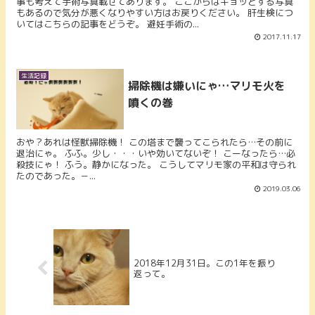
事も考えて手術写真載せてあります。 ここからはギョッとする写真
もあるので気分が悪くなりやすい方はお戻りください。 肝生検につ
いてはこちらの記事をどうぞ。 避妊手術の...
2017.11.17
生活記録
掃除機は嫌いにゃ…マリモ火を
噴くの巻
おや？あれは怪獣掃除機！ この塔まで襲ってこられたら…その前に
退治にゃ。 ふふ。少し・・・いや効いてないぞ！ こーなったら…必
殺技にゃ！ ふう。静かになった。 こうしてマリモ家の平和は守られ
たのであった。－...
2019.03.06
2018年12月31日。この1年を振り
返って。