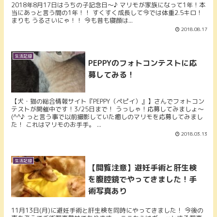
2018年8月17日はうちの子記念日～♪ マリモが家族になって1年！本
当にあっと言う間の1年！！ すくすく成長して今では体重2.5キロ！
まりも うるさいにゃ！！ 今も昔も寝顔は...
2018.08.17
生活記録
PEPPYのフォトコンテストに応
募してみる！
【犬・猫の総合情報サイト『PEPPY（ペピイ）』】さんでフォトコン
テストが開催中です！3/25日まで！ うっしゃ！応募してみましょ～
(^^♪ っと言う事で以前撮影していた癒しのマリモを応募してみまし
た！ これはマリモのお手手。 ...
2018.03.13
生活記録
【閲覧注意】避妊手術と肝生検
を腹腔鏡でやってきました！手
術写真あり
11月13日(月)に避妊手術と肝生検を同時にやってきました！ 今後の