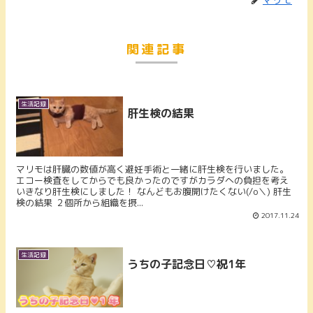
関連記事
生活記録
肝生検の結果
マリモは肝臓の数値が高く避妊手術と一緒に肝生検を行いました。
エコー検査をしてからでも良かったのですがカラダへの負担を考え
いきなり肝生検にしました！ なんどもお腹開けたくない(/o＼) 肝生
検の結果 ２個所から組織を摂...
2017.11.24
生活記録
うちの子記念日♡祝1年