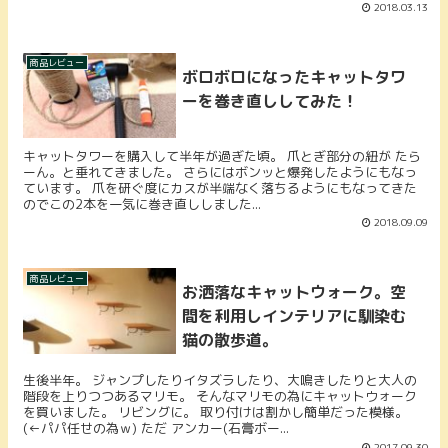
2018.03.13
商品レビュー
ボロボロになったキャットタワ
ーを巻き直ししてみた！
キャットタワーを購入して半年が過ぎた頃。 爪とぎ部分の紐が たら
ーん。と垂れてきました。 さらにはボンッと爆発したようにもなっ
ています。 爪を研ぐ度にカスが半端なく落ちるようにもなってきた
のでこの2本を一気に巻き直ししました...
2018.09.09
商品レビュー
お洒落なキャットウォーク。空
間を利用しインテリアに馴染む
猫の散歩道。
生後半年。 ジャンプしたりイタズラしたり、大鳴きしたりと大人の
階段を上りつつあるマリモ。 そんなマリモの為にキャットウォーク
を買いました。 リビングに。 取り付けは割かし簡単だった模様。
(←パパ任せの為ｗ) ただ アンカー(石膏ボー...
2017.09.30