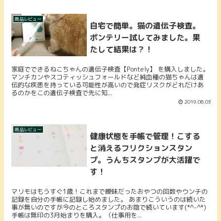
商品レビュー
自宅で簡単。猫の遺伝子検査。
ポンテリー試してみました。果
たして結果は？！
家庭でできるねこちゃんの遺伝子検査【Pontely】 を購入しました。
マンチカンやスコティッシュフォールドなど純血種の猫ちゃんは遺
伝的な疾患を持っている可能性が高いので発症リスクがどれだけあ
るのかをこの遺伝子検査で先に知...
2019.08.03
商品レビュー
健康状態を手帳で管理！こする
と消えるフリクションスタン
プ。うんちスタンプが大活躍で
す！
マリモはもうすぐ1歳！これまで曖昧だったおやつの回数やウンチの
記録を自分の手帳に記録し始めました。 あまりこういうのは続いた
事が無いのですが今のところスタンプのお陰で続いています(*^-^*)
手帳は無印の3月始まりを購入。（仕事用を...