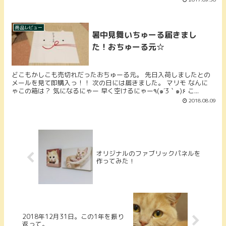
商品レビュー
暑中見舞いちゅーる届きまし
た！おちゅーる元☆
どこもかしこも売切れだったおちゅーる元。 先日入荷しましたとの
メールを見て即購入っ！！ 次の日には届きました。 マリモ なんに
ゃこの箱は？ 気になるにゃー 早く空けるにゃー٩(๑´3｀๑)۶ こ...
2018.08.09
オリジナルのファブリックパネルを
作ってみた！
2018年12月31日。この1年を振り
返って。